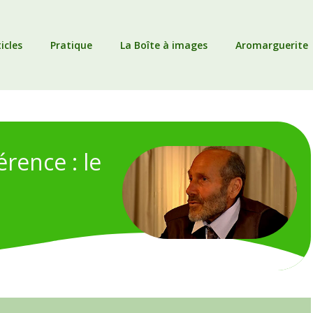
icles
Pratique
La Boîte à images
Aromarguerite
rence : le