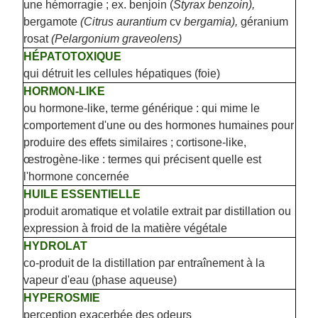
une hémorragie ; ex. benjoin (
Styrax benzoin),
bergamote
(Citrus aurantium
cv
bergamia),
géranium
rosat
(Pelargonium graveolens)
HÉPATOTOXIQUE
qui détruit les cellules hépatiques (foie)
HORMON-LIKE
ou hormone-like, terme générique : qui mime le
comportement d'une ou des hormones humaines pour
produire des effets similaires ; cortisone-like,
œstrogène-like : termes qui précisent quelle est
l'hormone concernée
HUILE ESSENTIELLE
produit aromatique et volatile extrait par distillation ou
expression à froid de la matière végétale
HYDROLAT
co-produit de la distillation par entraînement à la
vapeur d'eau (phase aqueuse)
HYPEROSMIE
perception exacerbée des odeurs