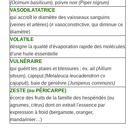
(Ocimum basilicum),
poivre noir
(Piper nigrum)
VASODILATATRICE
qui accroît le diamètre des vaisseaux sanguins
(veines et artères) (≠ vasoconstrictive, qui diminue ce
diamètre)
VOLATILE
désigne la qualité d'évaporation rapide des molécules
d'une huile essentielle
VULNÉRAIRE
qui guérit les plaies et blessures ; ex. ail
(Allium
stivum),
cajeput
(Melaleuca leucadendron
cv
cajuputi),
baie de genièvre
(Juniperus communis)
ZESTE (ou PÉRICARPE)
écorce des fruits de la famille des hespéridés (ou
agrumes, citrus) dont on extrait l'essence par
expression à froid (bergamote, oranger,
mandarinier…)