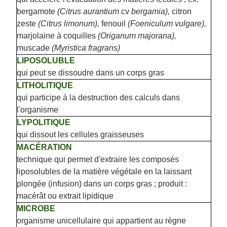
bergamote
(Citrus aurantium
cv
bergamia),
citron
zeste
(Citrus limonum),
fenouil
(Foeniculum vulgare),
marjolaine à coquilles
(Origanum majorana),
muscade
(Myristica fragrans)
LIPOSOLUBLE
qui peut se dissoudre dans un corps gras
LITHOLITIQUE
qui participe à la destruction des calculs dans
l'organisme
LYPOLITIQUE
qui dissout les cellules graisseuses
MACÉRATION
technique qui permet d'extraire les composés
liposolubles de la matière végétale en la laissant
plongée (infusion) dans un corps gras ; produit :
macérât ou extrait lipidique
MICROBE
organisme unicellulaire qui appartient au règne