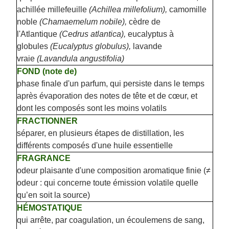
achillée millefeuille
(Achillea millefolium),
camomille
noble
(Chamaemelum nobile),
cèdre de
l'Atlantique
(Cedrus atlantica),
eucalyptus à
globules
(Eucalyptus globulus),
lavande
vraie
(Lavandula angustifolia)
FOND (note de)
phase finale d'un parfum, qui persiste dans le temps
après évaporation des notes de tête et de cœur, et
dont les composés sont les moins volatils
FRACTIONNER
séparer, en plusieurs étapes de distillation, les
différents composés d'une huile essentielle
FRAGRANCE
odeur plaisante d'une composition aromatique finie (≠
odeur : qui concerne toute émission volatile quelle
qu’en soit la source)
HÉMOSTATIQUE
qui arrête, par coagulation, un écoulemens de sang,