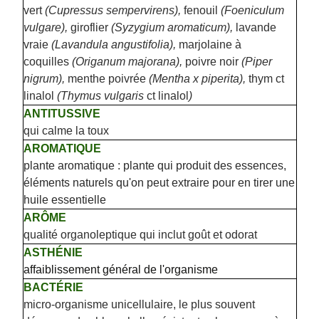
vert
(Cupressus sempervirens),
fenouil
(Foeniculum
vulgare),
giroflier
(Syzygium aromaticum),
lavande
vraie
(Lavandula angustifolia),
marjolaine à
coquilles
(Origanum majorana),
poivre noir
(Piper
nigrum),
menthe poivrée
(Mentha x piperita),
thym ct
linalol
(Thymus vulgaris
ct linalol
)
ANTITUSSIVE
qui calme la toux
AROMATIQUE
plante aromatique : plante qui produit des essences,
éléments naturels qu'on peut extraire pour en tirer une
huile essentielle
ARÔME
qualité organoleptique qui inclut goût et odorat
ASTHÉNIE
affaiblissement général de l'organisme
BACTÉRIE
micro-organisme unicellulaire, le plus souvent