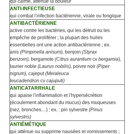
qui calme, atténue la douleur
ANTI-INFECTIEUSE
qui combat l'infection bactérienne, virale ou fongique
ANTIBACTÉRIENNE
active contre les bactéries, qui les détruit ou les
empêche de proliférer ; la plupart des huiles
essentielles ont une action antibactérienne ; ex.
anis
(Pimpinella anisum),
benjoin
(Styrax
benzoin),
bergamote
(Citrus aurantium
cv
bergamia
),
laurier noble
(Laurus nobilis),
poivre noir
(Piper
nigrum),
cajeput
(Melaleuca
leucadendron
cv
cajuputi
)
ANTICATARRHALE
qui apaise l'inflammation et l'hypersécrétion
(écoulement abondant du mucus) des muqueuses
(nez, bronches…) ; ex. : pin sylvestre
(Pinus
sylvestris)
ANTIÉMÉTIQUE
qui atténue ou supprime nausées et vomissements ;