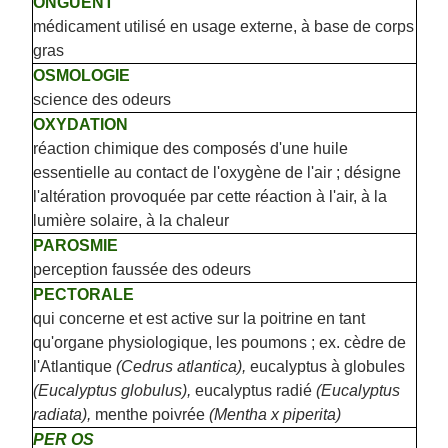
ONGUENT
médicament utilisé en usage externe, à base de corps
gras
OSMOLOGIE
science des odeurs
OXYDATION
réaction chimique des composés d'une huile
essentielle au contact de l'oxygène de l'air ; désigne
l'altération provoquée par cette réaction à l'air, à la
lumière solaire, à la chaleur
PAROSMIE
perception faussée des odeurs
PECTORALE
qui concerne et est active sur la poitrine en tant
qu'organe physiologique, les poumons ; ex. cèdre de
l'Atlantique
(Cedrus atlantica),
eucalyptus à globules
(Eucalyptus globulus),
eucalyptus radié
(Eucalyptus
radiata),
menthe poivrée
(Mentha x piperita)
PER OS