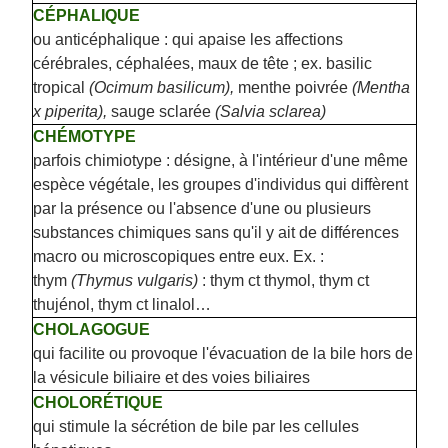
CÉPHALIQUE
ou anticéphalique : qui apaise les affections
cérébrales, céphalées, maux de tête ; ex. basilic
tropical
(Ocimum basilicum),
menthe poivrée
(Mentha
x piperita),
sauge sclarée
(Salvia sclarea)
CHÉMOTYPE
parfois chimiotype : désigne, à l'intérieur d'une même
espèce végétale, les groupes d'individus qui diffèrent
par la présence ou l'absence d'une ou plusieurs
substances chimiques sans qu'il y ait de différences
macro ou microscopiques entre eux. Ex. :
thym
(Thymus vulgaris)
: thym ct thymol, thym ct
thujénol, thym ct linalol…
CHOLAGOGUE
qui facilite ou provoque l'évacuation de la bile hors de
la vésicule biliaire et des voies biliaires
CHOLORÉTIQUE
qui stimule la sécrétion de bile par les cellules