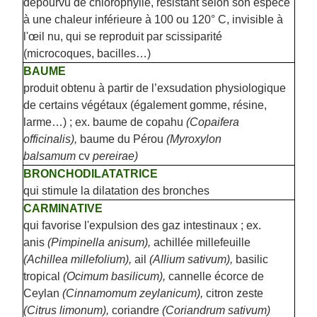
dépourvu de chlorophylle, résistant selon son espèce
à une chaleur inférieure à 100 ou 120° C, invisible à
l'œil nu, qui se reproduit par scissiparité
(microcoques, bacilles…)
BAUME
produit obtenu à partir de l’exsudation physiologique
de certains végétaux (également gomme, résine,
larme…) ; ex. baume de copahu
(Copaifera
officinalis),
baume du Pérou
(
Myroxylon
balsamum
cv
pereirae)
BRONCHODILATATRICE
qui stimule la dilatation des bronches
CARMINATIVE
qui favorise l'expulsion des gaz intestinaux ; ex.
anis
(Pimpinella anisum),
achillée millefeuille
(Achillea millefolium),
ail
(Allium sativum),
basilic
tropical
(Ocimum basilicum),
cannelle écorce de
Ceylan
(Cinnamomum zeylanicum),
citron zeste
(Citrus limonum),
coriandre
(Coriandrum sativum)