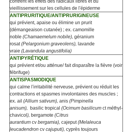
contrent les effets des radicaux libres et du
vieillissement sur les cellules de l'épiderme
ANTIPRURITIQUE/ANTIPRURIGINEUSE
qui prévient, apaise ou élimine un prurit
(démangeaison cutanée) ; ex. camomille
noble
(Chamaemelum nobile),
géranium
rosat
(Pelargonium graveolens),
lavande
vraie
(Lavandula angustifolia)
ANTIPYRÉTIQUE
qui prévient et/ou atténue/ fait disparaître la fièvre (voir
fébrifuge)
ANTISPASMODIQUE
qui calme l'irritabilité nerveuse, prévient ou réduit les
contractions et spasmes involontaires des muscles ;
ex. ail
(Allium sativum),
anis
(Pimpinella
anisum),
basilic tropical
(Ocimum basilicum
ct méthyl-
chavicol
),
bergamote
(Citrus
aurantium
cv
bergamia),
cajeput
(Melaleuca
leucadendron
cv
cajuputi),
cyprès toujours