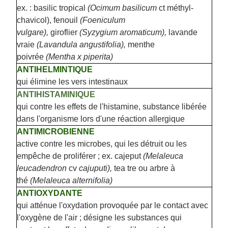
ex. : basilic tropical
(Ocimum basilicum
ct méthyl-
chavicol), fenouil
(Foeniculum
vulgare),
giroflier
(Syzygium aromaticum),
lavande
vraie
(Lavandula angustifolia),
menthe
poivrée
(Mentha x piperita)
ANTIHELMINTIQUE
qui élimine les vers intestinaux
ANTIHISTAMINIQUE
qui contre les effets de l'histamine, substance libérée
dans l'organisme lors d'une réaction allergique
ANTIMICROBIENNE
active contre les microbes, qui les détruit ou les
empêche de proliférer ; ex. cajeput
(Melaleuca
leucadendron
cv
cajuputi),
tea tre ou arbre à
thé
(Melaleuca alternifolia)
ANTIOXYDANTE
qui atténue l'oxydation provoquée par le contact avec
l'oxygène de l'air ; désigne les substances qui