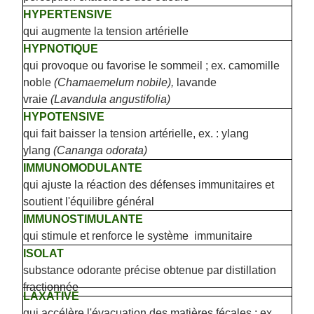
HYPERTENSIVE
qui augmente la tension artérielle
HYPNOTIQUE
qui provoque ou favorise le sommeil ; ex. camomille
noble
(Chamaemelum nobile),
lavande
vraie
(Lavandula angustifolia)
HYPOTENSIVE
qui fait baisser la tension artérielle, ex. : ylang
ylang
(Cananga odorata)
IMMUNOMODULANTE
qui ajuste la réaction des défenses immunitaires et
soutient l'équilibre général
IMMUNOSTIMULANTE
qui stimule et renforce le système immunitaire
ISOLAT
substance odorante précise obtenue par distillation
fractionnée
LAXATIVE
qui accélère l'évacuation des matières fécales ; ex.